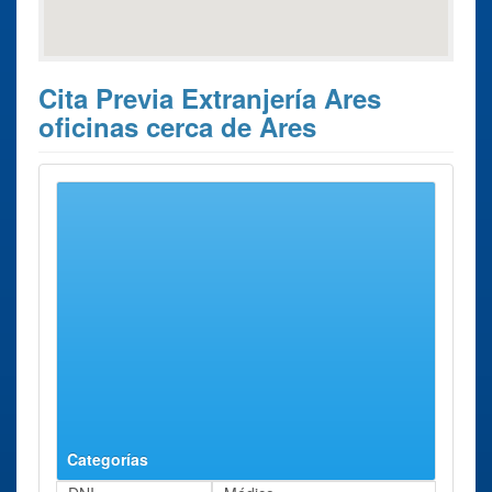
Cita Previa Extranjería Ares
oficinas cerca de Ares
Estos son los 2 resultados de búsqueda más cercanos de
oficinas donde poder solicitar su
Cita Previa Extranjería
Ares
.
Cita Previa
Ciudad
Dirección
Distancia
Extranjería
Oficina de A
A
Calle Real, 53,
13 Kms
Coruña
Coruña
Bajo
aprox.
Oficina de
Lugo
Calle Río
73 Kms
Lugo
Neira, 19 - 23
aprox.
Categorías