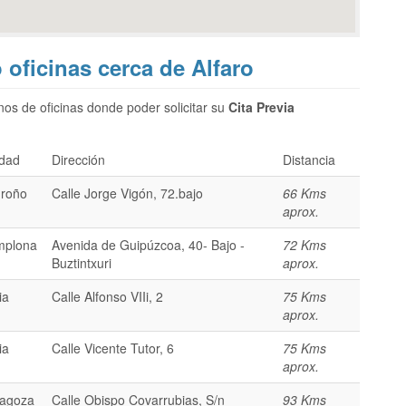
o oficinas cerca de Alfaro
os de oficinas donde poder solicitar su
Cita Previa
dad
Dirección
Distancia
roño
Calle Jorge Vigón, 72.bajo
66 Kms
aprox.
mplona
Avenida de Guipúzcoa, 40- Bajo -
72 Kms
Buztintxuri
aprox.
ia
Calle Alfonso VIIi, 2
75 Kms
aprox.
ia
Calle Vicente Tutor, 6
75 Kms
aprox.
agoza
Calle Obispo Covarrubias, S/n
93 Kms