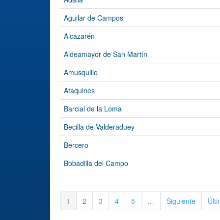
Aguilar de Campos
Alcazarén
Aldeamayor de San Martín
Amusquillo
Ataquines
Barcial de la Loma
Becilla de Valderaduey
Bercero
Bobadilla del Campo
1
2
3
4
5
…
Siguiente
Últ