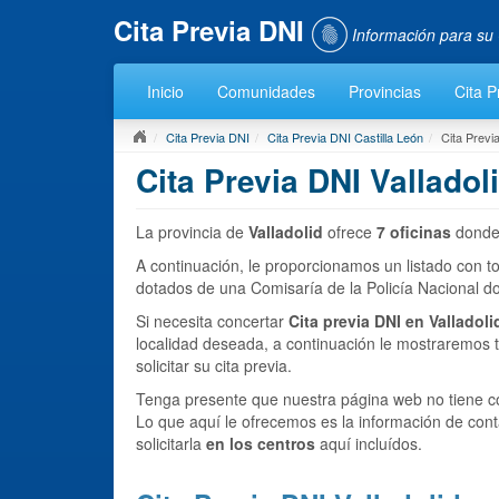
Cita Previa DNI
Información para su 
Inicio
Comunidades
Provincias
Cita P
Cita Previa DNI
Cita Previa DNI Castilla León
Cita Previa
Cita Previa DNI Valladol
La provincia de
Valladolid
ofrece
7 oficinas
donde
A continuación, le proporcionamos un listado con to
dotados de una Comisaría de la Policía Nacional 
Si necesita concertar
Cita previa DNI en Valladoli
localidad deseada, a continuación le mostraremos t
solicitar su cita previa.
Tenga presente que nuestra página web no tiene co
Lo que aquí le ofrecemos es la información de cont
solicitarla
en los centros
aquí incluídos.