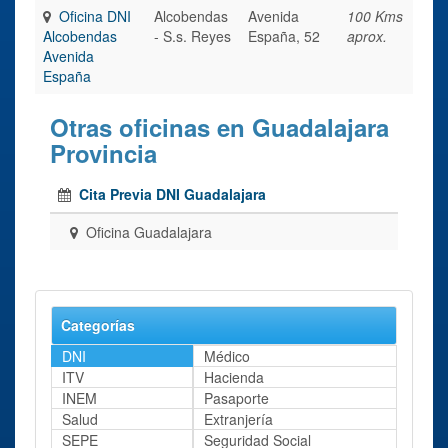
Oficina DNI
Alcobendas
Avenida
100 Kms
Alcobendas
- S.s. Reyes
España, 52
aprox.
Avenida
España
Otras oficinas en Guadalajara
Provincia
Cita Previa DNI Guadalajara
Oficina Guadalajara
Categorías
DNI
Médico
ITV
Hacienda
INEM
Pasaporte
Salud
Extranjería
SEPE
Seguridad Social