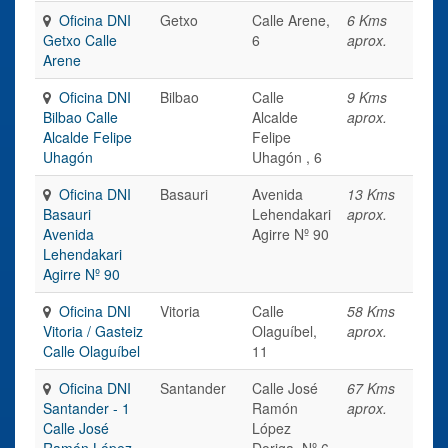
Oficina DNI
Getxo
Calle Arene,
6 Kms
Getxo Calle
6
aprox.
Arene
Oficina DNI
Bilbao
Calle
9 Kms
Bilbao Calle
Alcalde
aprox.
Alcalde Felipe
Felipe
Uhagón
Uhagón , 6
Oficina DNI
Basauri
Avenida
13 Kms
Basauri
Lehendakari
aprox.
Avenida
Agirre Nº 90
Lehendakari
Agirre Nº 90
Oficina DNI
Vitoria
Calle
58 Kms
Vitoria / Gasteiz
Olaguíbel,
aprox.
Calle Olaguíbel
11
Oficina DNI
Santander
Calle José
67 Kms
Santander - 1
Ramón
aprox.
Calle José
López
Ramón López
Doriga, Nº 6