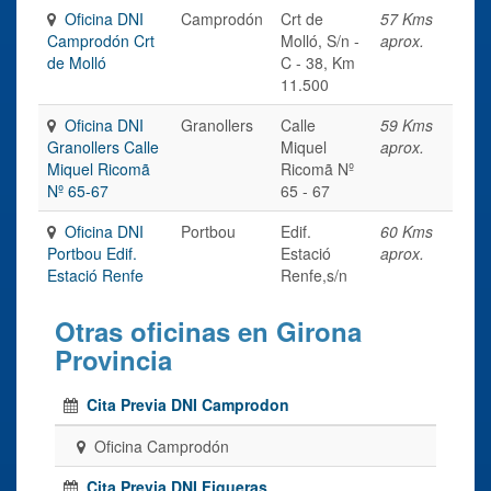
Oficina DNI
Camprodón
Crt de
57 Kms
Camprodón Crt
Molló, S/n -
aprox.
de Molló
C - 38, Km
11.500
Oficina DNI
Granollers
Calle
59 Kms
Granollers Calle
Miquel
aprox.
Miquel Ricomã
Ricomã Nº
Nº 65-67
65 - 67
Oficina DNI
Portbou
Edif.
60 Kms
Portbou Edif.
Estació
aprox.
Estació Renfe
Renfe,s/n
Otras oficinas en Girona
Provincia
Cita Previa DNI Camprodon
Oficina Camprodón
Cita Previa DNI Figueras