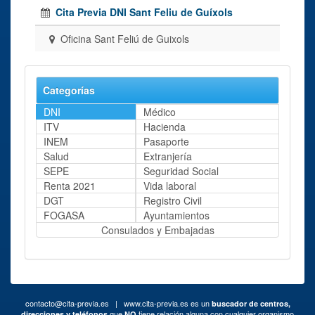
Cita Previa DNI Sant Feliu de Guíxols
Oficina Sant Feliú de Guixols
Categorías
DNI
Médico
ITV
Hacienda
INEM
Pasaporte
Salud
Extranjería
SEPE
Seguridad Social
Renta 2021
Vida laboral
DGT
Registro Civil
FOGASA
Ayuntamientos
Consulados y Embajadas
contacto@cita-previa.es
| www.cita-previa.es es un
buscador de centros,
que
tiene relación alguna con cualquier organismo
direcciones y teléfonos
NO