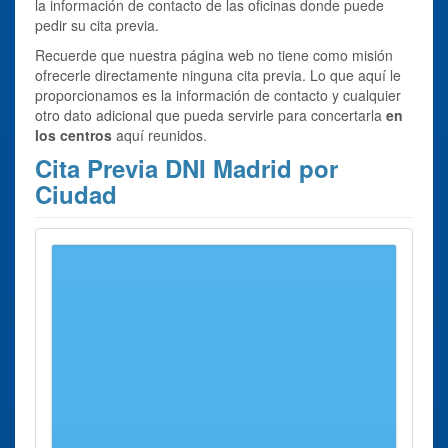
la información de contacto de las oficinas donde puede
pedir su cita previa.
Recuerde que nuestra página web no tiene como misión
ofrecerle directamente ninguna cita previa. Lo que aquí le
proporcionamos es la información de contacto y cualquier
otro dato adicional que pueda servirle para concertarla
en
los centros
aquí reunidos.
Cita Previa DNI Madrid por
Ciudad
Se han encontrado 13 ciudades con oficinas para
Cita
Previa DNI Madrid
Provincia
Cita Previa DNI Alcalá de Henares
Oficina Alcalá de Henares
Cita Previa DNI Alcobendas
Oficina Alcobendas
Cita Previa DNI Alcorcón