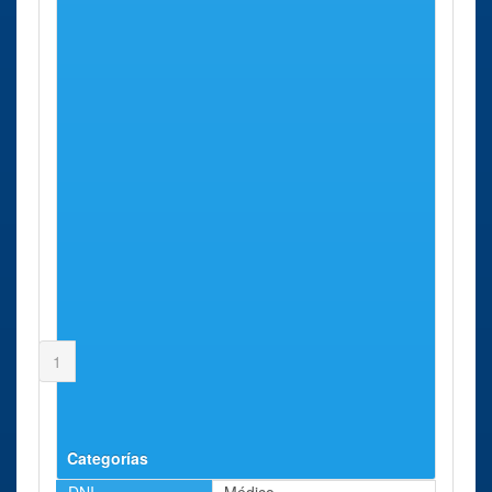
Anchuelo
Arganda del Rey
Arroyomolinos
Batres
Becerril de la Sierra
Belmonte de Tajo
Berzosa del Lozoya
Boadilla del Monte
Braojos
Brea de Tajo
Brunete
Buitrago del Lozoya
Bustarviejo
Cabanillas de la Sierra
1
2
3
4
5
…
Siguiente
Última
Página 1 de 8
Categorías
DNI
Médico