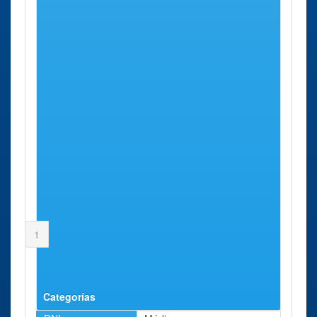
Albuñuelas
Aldeire
Alfacar
Algarinejo
Alhama de Granada
Alhendín
Alicún de Ortega
Almegíjar
Almuñécar
Alpujarra de la Sierra
Alquife
Arenas del Rey
Armilla
Atarfe
1
2
3
4
5
…
Siguiente
Última
Página 1 de 8
Categorías