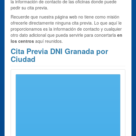
la información de contacto de las oficinas donde puede
pedir su cita previa.
Recuerde que nuestra página web no tiene como misión
ofrecerle directamente ninguna cita previa. Lo que aquí le
proporcionamos es la información de contacto y cualquier
otro dato adicional que pueda servirle para concertarla
en
los centros
aquí reunidos.
Cita Previa DNI Granada por
Ciudad
Se han encontrado 3 ciudades con oficinas para
Cita
Previa DNI Granada
Provincia
Cita Previa DNI Baza
Oficina Baza
Cita Previa DNI Granada
Oficina Granada - Centro
Oficina Granada - Norte