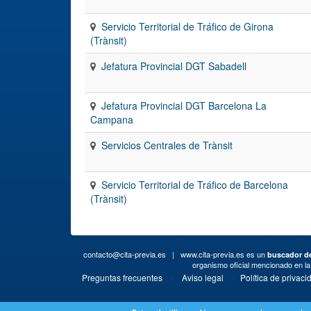
Servicio Territorial de Tráfico de Girona
(Trànsit)
Jefatura Provincial DGT Sabadell
Jefatura Provincial DGT Barcelona La
Campana
Servicios Centrales de Trànsit
Servicio Territorial de Tráfico de Barcelona
(Trànsit)
contacto@cita-previa.es
| www.cita-previa.es es un
buscador de
organismo oficial mencionado en l
·
·
Preguntas frecuentes
Aviso legal
Política de privaci