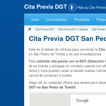
Cita Previa DGT
Pida su Cita Previ
Inicio
Comunidades
Provincias
Pregu
Cita Previa DGT
Cita Previa DGT Cataluña
Cita Previa
Cita Previa DGT San Ped
Este es el listado de oficinas para concertar la
Cita
en San Pedro de Torelló y en sus inmediaciones.
Para
solicitar cita previa con la DGT (Dirección 
de su interés y póngase en contacto usando con el
fecha y hora pueden variar si decide realizar trámit
carnet de conducir) o multas.
Haga clic en cualquier oficina que desee para visua
DGT en San Pedro de Torelló
.