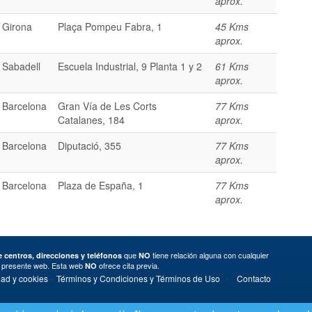
aprox.
Girona
Plaça Pompeu Fabra, 1
45 Kms
aprox.
Sabadell
Escuela Industrial, 9 Planta 1 y 2
61 Kms
aprox.
Barcelona
Gran Vía de Les Corts
77 Kms
Catalanes, 184
aprox.
Barcelona
Diputació, 355
77 Kms
aprox.
Barcelona
Plaza de España, 1
77 Kms
aprox.
que
tiene relación alguna con cualquier
 centros, direcciones y teléfonos
NO
a presente web. Esta web
ofrece cita previa.
NO
·
·
dad y cookies
Términos y Condiciones y Términos de Uso
Contacto