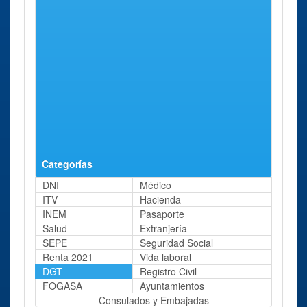
Servicios
Barcelona
Diputació,
83 Kms
Centrales de
355
aprox.
Trànsit
Servicio
Barcelona
Plaza de
83 Kms
Territorial de
España, 1
aprox.
Tráfico de
Barcelona
(Trànsit)
Categorías
DNI
Médico
ITV
Hacienda
INEM
Pasaporte
Salud
Extranjería
SEPE
Seguridad Social
Renta 2021
Vida laboral
DGT
Registro Civil
FOGASA
Ayuntamientos
Consulados y Embajadas