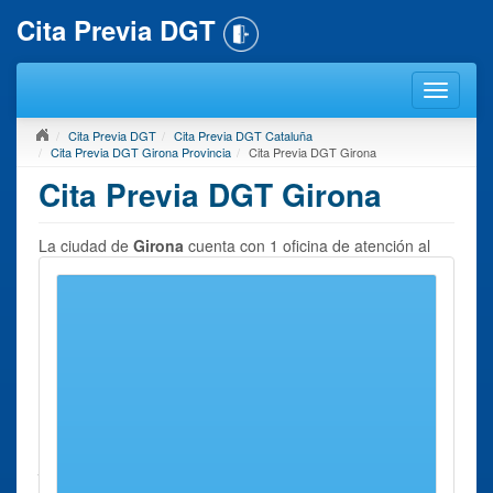
Cita Previa DGT
Cita Previa DGT
Cita Previa DGT Cataluña
Cita Previa DGT Girona Provincia
Cita Previa DGT Girona
Cita Previa DGT Girona
La ciudad de
Girona
cuenta con 1 oficina de atención al
ciudadano, donde es posible pedir cita previa con la
Dirección General de Tráfico (DGT)
.
En esta página podrá encontrar un listado con todas las
Jefaturas y centros de Tráfico situadas en la localidad de
Girona. Para
solicitar cita Previa con la DGT en Girona
elija el centro de su interés y póngase en contacto usando
con ella los datos que le proporcionamos.
Tenga en cuenta que para realizar gestiones en todas las
jefaturas es necesario solicitar cita previa, y que nuestro
sitio web recoge toda la información de contacto necesario