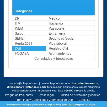
Categorías
DNI
Médico
ITV
Hacienda
INEM
Pasaporte
Salud
Extranjería
SEPE
Seguridad Social
Renta 2021
Vida laboral
DGT
Registro Civil
FOGASA
Ayuntamientos
Consulados y Embajadas
contacto@cita-previa.es
| www.cita-previa.es es un
buscador de centros,
que
tiene relación alguna con cualquier organismo
direcciones y teléfonos
NO
oficial mencionado en la presente web. Esta web
ofrece cita previa.
NO
·
·
·
Preguntas frecuentes
Aviso legal
Política de privacidad y cookies
·
Términos y Condiciones y Términos de Uso
Contacto
Esta web utiliza cookies para proporcionar un mejor servicio y experiencia de navegación. Al navegar