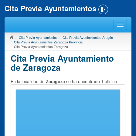
Cita Previa Ayuntamientos
Cita Previa Ayuntamientos
Cita Previa Ayuntamientos Aragón
Cita Previa Ayuntamientos Zaragoza Provincia
Cita Previa Ayuntamientos Zaragoza
Cita Previa Ayuntamiento
de Zaragoza
En la localidad de
Zaragoza
se ha encontrado 1 oficina
públicas donde el
Ayuntamiento de Zaragoza
atiende a la
ciudadanía, ofreciendo en la mayoría de los casos la
posibilidad de cita previa. De esta forma, los habitantes
pueden realizar directamente las gestiones de
empadronamiento, licencias, certificados, plusvalías,
impuestos y servicios sociales, entre otros.
En esta sección podrá encontrar un listado con todas las
oficinas de atención a la ciudadanía de Zaragoza
,