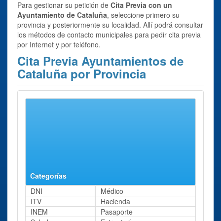
Para gestionar su petición de
Cita Previa con un
Ayuntamiento de Cataluña
, seleccione primero su
provincia y posteriormente su localidad. Allí podrá consultar
los métodos de contacto municipales para pedir cita previa
por Internet y por teléfono.
Cita Previa Ayuntamientos de
Cataluña por Provincia
Seleccione la provincia de su interés para ver los
Ayuntamientos que ofrecen la posibilidad de solicitar cita
previa para diferentes gestiones.
Barcelona
Girona
Lleida
Tarragona
Categorías
DNI
Médico
ITV
Hacienda
INEM
Pasaporte